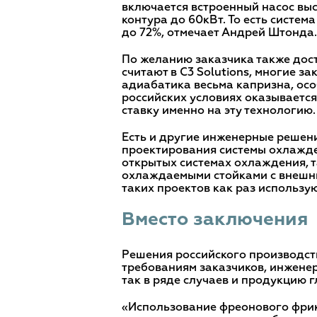
включается встроенный насос вы
контура до 60кВт. То есть систе
до 72%, отмечает Андрей Штонда.
По желанию заказчика также дос
считают в C3 Solutions, многие з
адиабатика весьма капризна, осо
российских условиях оказывается
ставку именно на эту технологию.
Есть и другие инженерные решен
проектирования системы охлажде
открытых системах охлаждения, т
охлаждаемыми стойками с внешни
таких проектов как раз использ
Вместо заключения
Решения российского производств
требованиям заказчиков, инжене
так в ряде случаев и продукцию 
«Использование фреонового фрик