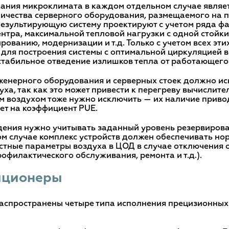
ания микроклимата в каждом отдельном случае являе
оличества серверного оборудования, размещаемого на 
Результирующую систему проектируют с учетом ряда фак
тра, максимальной тепловой нагрузки с одной стойки
рованию, модернизации и т.д. Только с учетом всех эт
для построения системы с оптимальной циркуляцией 
табильное отведение излишков тепла от работающего
женерного оборудования и серверных стоек должно ис
ха, так как это может привести к перегреву вычислит
м воздухом тоже нужно исключить — их наличие приво
ет на коэффициент PUE.
ения нужно учитывать заданный уровень резервирова
ом случае комплекс устройств должен обеспечивать н
тные параметры воздуха в ЦОД в случае отключения 
офилактического обслуживания, ремонта и т.д.).
иционеры
аспространены четыре типа исполнения прецизионны