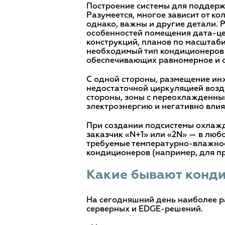
Построение системы для поддерж
Разумеется, многое зависит от к
однако, важны и другие детали. 
особенностей помещения дата-цен
конструкций, планов по масштаби
необходимый тип кондиционеров 
обеспечивающих равномерное и с
С одной стороны, размещение ин
недостаточной циркуляцией возду
стороны, зоны с переохлажденны
электроэнергию и негативно влия
При создании подсистемы охлажд
заказчик «N+1» или «2N» — в люб
требуемые температурно-влажнос
кондиционеров (например, для пр
Какие бывают конд
На сегодняшний день наиболее р
серверных и EDGE-решений.