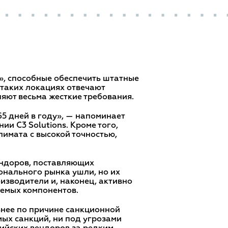
», способные обеспечить штатные
 таких локациях отвечают
яют весьма жесткие требования.
65 дней в году», — напоминает
и C3 Solutions. Кроме того,
имата с высокой точностью,
ендоров, поставляющих
онального рынка ушли, но их
изводители и, наконец, активно
аемых компонентов.
нее по причине санкционной
мых санкций, ни под угрозами