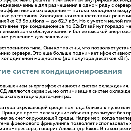
эффективно решить применением внутрирядных кондиц
редназначенные для размещения в одном ряду с серве
ее эффективное охлаждение — потоки холодного возду
ные расстояния. Холодильная мощность таких решени
нейке C3 Solutions — до 62,7 кВт. Но с учетом малой 
ктивнее: три кондиционера по 62кВт займут гораздо м
аленькой зоны обслуживания и более высокой энергоэ
ным решением для заказчика.
троенного типа. Они компактны, что позволяет установ
ю сервера. Это еще больше поднимает эффективность,
холодильной мощностью (до полутора десятков кВт).
тие систем кондиционирования
овышением энергоэффективности систем охлаждения.
ОД являются серверы, но оптимизация систем охлажде
на эксплуатацию дата-центра.
ература окружающей среды полгода близка к нулю или
. Принцип прост: охлаждение объекта реализуют без п
ия за счёт окружающей среды. Например, когда темпе
стема фреонового фрикулинга позволяет использовать
ия компрессора, говорит Александр Ежов. В таком реж