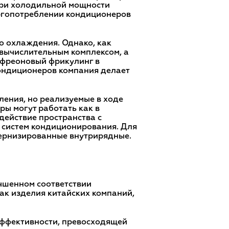
 при холодильной мощности
ергопотреблении кондиционеров
о охлаждения. Однако, как
с вычислительным комплексом, а
, фреоновый фрикулинг в
кондиционеров компания делает
ения, но реализуемые в ходе
ы могут работать как в
действие пространства с
 систем кондиционирования. Для
дернизированные внутрирядные.
учшенном соответствии
ак изделия китайских компаний,
эффективности, превосходящей