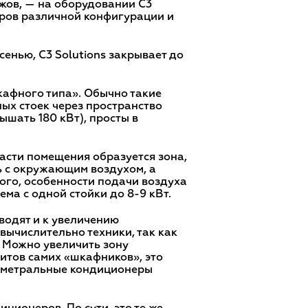
жов, — на оборудовании C3
тров различной конфигурации и
нью, C3 Solutions закрывает до
афного типа». Обычно такие
ых стоек через пространство
шать 180 кВт), просты в
асти помещения образуется зона,
ь с окружающим воздухом, а
того, особенности подачи воздуха
ма с одной стойки до 8-9 кВт.
иводят и к увеличению
вычислительно техники, так как
. Можно увеличить зону
итов самих «шкафников», это
риметральные кондиционеры