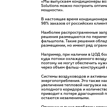
«Мы выпускаем кондиционеры воз
Solutions можно построить опти
мощности».
В настоящее время кондиционера
98% заказов от российских клиент
Наиболее распространенные запр
решения размещаются по перимет
фальшпола. Такие решения облад
размещении, но имеют ряд огран
Например, при наличии в ЦОД бол
куда потоки охлажденного возду
поэтому не могут обеспечить нуж
через объем фальш-конструкций и
Системы воздуховодов и активные 
энергопотребления. Это также на
увеличение тепловой нагрузки на
холодного коридора и количество
приводит к потере драгоценной 
остаются незаменимыми.