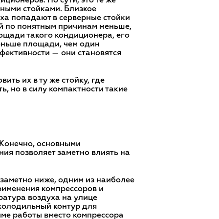
ионеров. По сути, это те же
рными стойками. Близкое
ха попадают в серверные стойки
й по понятным причинам меньше,
площади такого кондиционера, его
еньше площади, чем один
ффективности — они становятся
ить их в ту же стойку, где
 но в силу компактности такие
 Конечно, основными
ния позволяет заметно влиять на
 заметно ниже, одним из наиболее
рименения компрессоров и
ратура воздуха на улице
 холодильный контур для
име работы вместо компрессора