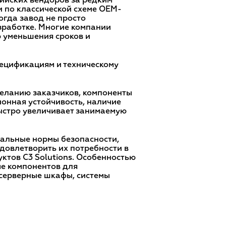
сийских вендоров за редким
 по классической схеме OEM-
огда завод не просто
зработке. Многие компании
ю уменьшения сроков и
пецификациям и техническому
 желанию заказчиков, компоненты
ионная устойчивость, наличие
ыстро увеличивает занимаемую
нальные нормы безопасности,
удовлетворить их потребности в
ктов C3 Solutions. Особенностью
ме компонентов для
 серверные шкафы, системы