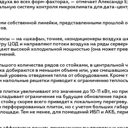
духа во всех форм-факторах, — отмечает Александр Е
мальную систему контроля микроклимата для дата-цен
ми собственной линейки, представленными прошлой осе
ов.
осы — на «шкафы», точнее, «кондиционеры воздуха шк
ру ЦОД и направляют потоки воздуха на ряды серверн
ают высокой холодильной мощностью (она может превы
ичений.
ьшого количества рядов со стойками, в центральной ч
ха добираются в меньшем объеме или, уже смешавшис
ный уровень отведения тепла от оборудования. Кроме 
 напольные решетки приводит к ограничению теплосъе
плитки увеличивают это значение до 10-11 кВт, но пр
кладывает ограничение на будущее обновление парка 
 стойку скорее всего приведет к локальному перегреву
 перфорированных плиток, но с учетом больших габар
площади. Тем не менее, для помещений ИБП и АКБ, пе