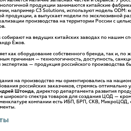
м является наличие запасных частей и сервиса. У рос
нологичной продукции занимаются китайские фабрики
нии, например C3 Solutions, используют модель ОDM: к
ой продукции, а выпускает модели по эксклюзивной ра
кализации производства на территории России с цель
ов.
s собирают на ведущих китайских заводах по нашим с
андр Ежов.
ляет как оборудование собственного бренда, так и, по
ным причинам — технологичность, доступность, санкц
 экспертиза — продукция российского производства б
адания на производство мы ориентировались на нацио
ебования российских заказчиков, стремясь оптимально 
ндрей Штонда
, директор департамента развития проду
ие широкого спектра товаров для создания ЦОД — кро
менклатуре компании есть ИБП, БРП, СКВ, МикроЦОД,
менты.
ты