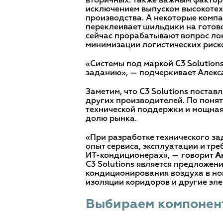
вторичных. Также важным факторо
исключением выпуском высокотех
производства. А некоторые компа
переклеивает шильдики на готов
сейчас прорабатывают вопрос ло
минимизации логистических риск
«Системы под маркой C3 Solution
заданию», — подчеркивает Алекс
Заметим, что C3 Solutions постав
других производителей. По понят
технической поддержки и мощная
долю рынка.
«При разработке технического з
опыт сервиса, эксплуатации и тр
ИТ-кондиционерах», — говорит
А
C3 Solutions является предложен
кондиционирования воздуха в но
изоляции коридоров и другие эле
Выбираем компонен