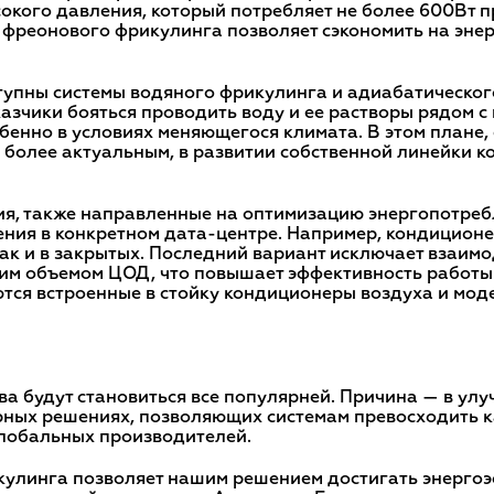
сокого давления, который потребляет не более 600Вт
ма фреонового фрикулинга позволяет сэкономить на эн
тупны системы водяного фрикулинга и адиабатическог
аказчики бояться проводить воду и ее растворы рядом 
бенно в условиях меняющегося климата. В этом плане
 более актуальным, в развитии собственной линейки 
ия, также направленные на оптимизацию энергопотребл
ния в конкретном дата-центре. Например, кондиционер
ак и в закрытых. Последний вариант исключает взаимо
м объемом ЦОД, что повышает эффективность работы
уются встроенные в стойку кондиционеры воздуха и мо
а будут становиться все популярней. Причина — в ул
рных решениях, позволяющих системам превосходить к
глобальных производителей.
улинга позволяет нашим решением достигать энерго