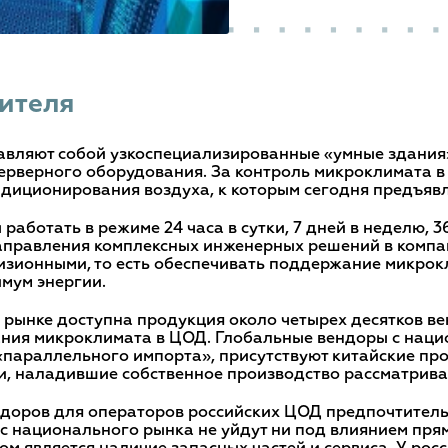
ителя
авляют собой узкоспециализированные «умные здания
ерверного оборудования. За контроль микроклимата в
диционирования воздуха, к которым сегодня предъявл
ботать в режиме 24 часа в сутки, 7 дней в неделю, 3
аправления комплексных инженерных решений в компани
изионными, то есть обеспечивать поддержание микрокл
имум энергии.
м рынке доступна продукция около четырех десятков в
ния микроклимата в ЦОД. Глобальные вендоры с наци
параллельного импорта», присутствуют китайские про
и, наладившие собственное производство рассматрив
доров для операторов российских ЦОД предпочтитель
 с национального рынка не уйдут ни под влиянием пря