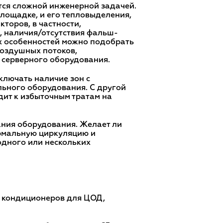
тся сложной инженерной задачей.
площадке, и его тепловыделения,
торов, в частности,
, наличия/отсутствия фальш-
их особенностей можно подобрать
воздушных потоков,
 серверного оборудования.
ключать наличие зон с
ельного оборудования. С другой
дит к избыточным тратам на
ния оборудования. Желает ли
ормальную циркуляцию и
одного или нескольких
х кондиционеров для ЦОД,