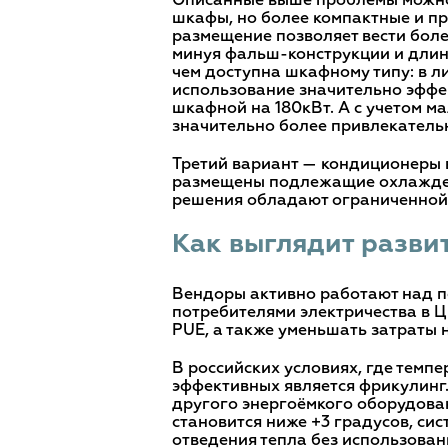
Описанные выше проблемы можно 
шкафы, но более компактные и п
размещение позволяет вести бол
минуя фальш-конструкции и длин
чем доступна шкафному типу: в ли
использование значительно эффе
шкафной на 180кВт. А с учетом м
значительно более привлекатель
Третий вариант — кондиционеры вс
размещены подлежащие охлаждени
решения обладают ограниченной 
Как выглядит разви
Вендоры активно работают над п
потребителями электричества в Ц
РUЕ, а также уменьшать затраты 
В российских условиях, где темп
эффективных является фрикулинг
другого энергоёмкого оборудован
становится ниже +3 градусов, си
отведения тепла без использован