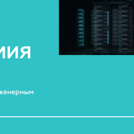
МИЯ
нженерным